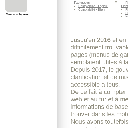
Facturation
-//-
Fi
Comptabilité - Logiciel
Elém
Comptabilité - Bilan
Fi
F
Mentions légales
F
Jusqu'en 2016 et en p
difficilement trouvab
pages (menus de gauc
semblaient utiles à l
Depuis 2017, le gouve
clarification et de m
accessible à tous.
De ce fait à compter
web et au fur et à m
informations de base 
trouver dans les mot
Nous avons toutefoi