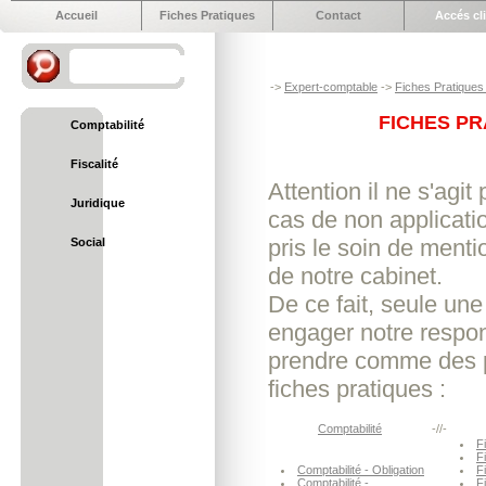
Accueil
Fiches Pratiques
Contact
Accés cl
->
Expert-comptable
->
Fiches Pratiques 
FICHES PR
Comptabilité
Fiscalité
Attention il ne s'agi
Juridique
cas de non applicat
pris le soin de menti
Social
de notre cabinet.
De ce fait, seule une
engager notre respon
prendre comme des p
fiches pratiques :
Comptabilité
-//-
Fi
F
Comptabilité - Obligation
F
Comptabilité -
F