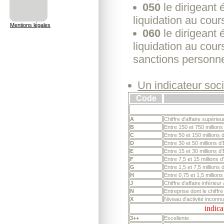
050
le dirigeant 
liquidation au cou
Mentions légales
060
le dirigeant 
liquidation au cour
sanctions personne
Un indicateur soc
Code
A
Chiffre d'affaire supérieu
B
Entre 150 et 750 millions
C
Entre 50 et 150 millions 
D
Entre 30 et 50 millions d
E
Entre 15 et 30 millions d
F
Entre 7,5 et 15 millions 
G
Entre 1,5 et 7,5 millions 
H
Entre 0,75 et 1,5 million
J
Chiffre d'affaire inférieur
N
Entreprise dont le chiffre
X
Niveau d'activité inconn
indica
3++
Excellente