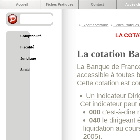
Accueil
Fiches Pratiques
Contact
Accés cl
->
Expert-comptable
->
Fiches Pratiques e
LA COTA
Comptabilité
Fiscalité
La cotation B
Juridique
La Banque de France 
Social
accessible à toutes 
Cette cotation est c
Un indicateur Diri
Cet indicateur peut 
000
c'est-à-dire
040
le dirigeant 
liquidation au cou
2005).