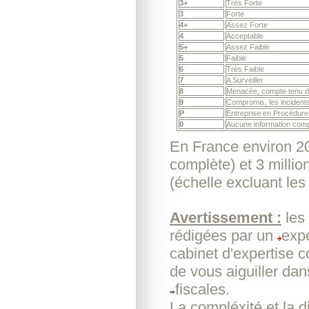
3+
Très Forte
3
Forte
4+
Assez Forte
4
Acceptable
5+
Assez Faible
5
Faible
6
Très Faible
7
A Surveiller
8
Menacée, compte tenu de
9
Compromis, les incidents
P
Entreprise en Procédure 
0
Aucune information comp
En France environ 20
complète) et 3 millio
(échelle excluant les
Avertissement :
les
rédigées par un
expe
cabinet d'expertise 
de vous aiguiller dan
fiscales.
La compléxité et la d