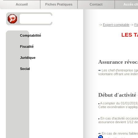
Accueil
Fiches Pratiques
Contact
Accés cl
->
Expert-comptable
->
Fi
LES T
Comptabilité
Fiscalité
Juridique
Assurance révoca
Social
Les chef d'entreprise (g
volontaire offrant une inde
Début d'activité
A compter du 01/01/2019, 
Cette exonération s'appliq
En cas d'activité occasion
assurance devient 1/12 d
En cas de revenu faibles 