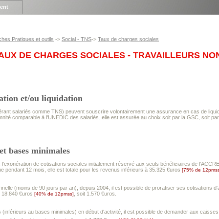
ient
ches Pratiques et outils
->
Social - TNS
->
Taux de charges sociales
AUX DE CHARGES SOCIALES - TRAVAILLEURS NON
tion et/ou liquidation
érant salariés comme TNS) peuvent souscrire volontairement une assurance en cas de liquid
mnité comparable à l'UNEDIC des salariés. elle est assurée au choix soit par la GSC, soit par
 et bases minimales
l'exonération de cotisations sociales initialement réservé aux seuls bénéficiaires de l'ACCRE
ue pendant 12 mois, elle est totale pour les revenus inférieurs à 35.325 €uros
[75% de 12pmss
nelle (moins de 90 jours par an), depuis 2004, il est possible de proratiser ses cotisations 
e 18.840 €uros
, soit 1.570 €uros.
[40% de 12pmss]
(inférieurs au bases minimales) en début d'activité, il est possible de demander aux caisses 