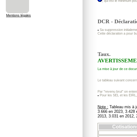
, qui est le minimum pou
Mentions légales
DCR - Déclarat
Sa suppression initialemen
Cette déclaration a pour 
Taux.
AVERTISSEM
La mise à jour de ce docum
Le tableau suivant concer
Par "revenu brut" on enten
Pour les SEL et les EIRL,
Note :
Tableau mis à j
3.666 en 2023, 3.428 
2013, 3.031 en 2012, 
Cotisation