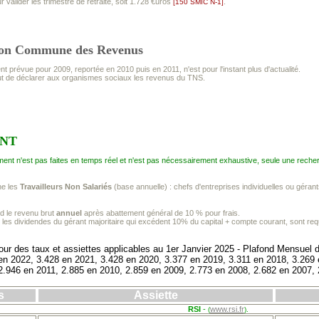
r valider les trimestre de retraite, soit 1.728 €uros
.
[150 SMIC N-1]
ion Commune des Revenus
t prévue pour 2009, reportée en 2010 puis en 2011, n'est pour l'instant plus d'actualité.
but de déclarer aux organismes sociaux les revenus du TNS.
ENT
ent n'est pas faites en temps réel et n'est pas nécessairement exhaustive, seule une recher
ne les
Travailleurs Non Salariés
(base annuelle) : chefs d'entreprises individuelles ou gérants
d le revenu brut
annuel
après abattement général de 10 % pour frais.
 les dividendes du gérant majoritaire qui excédent 10% du capital + compte courant, sont req
our des taux et assiettes applicables au 1er Janvier 2025 - Plafond Mensuel 
en 2022, 3.428 en 2021, 3.428 en 2020, 3.377 en 2019, 3.311 en 2018, 3.269 
2.946 en 2011, 2.885 en 2010, 2.859 en 2009, 2.773 en 2008, 2.682 en 2007, 
s
Assiette
RSI
-
www.rsi.fr
(
).