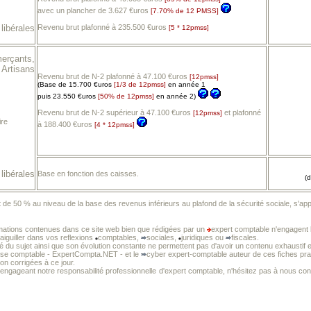
avec un plancher de 3.627 €uros
[7.70% de 12 PMSS]
libérales
Revenu brut plafonné à 235.500 €uros
[5 * 12pmss]
merçants,
Artisans
Revenu brut de N-2 plafonné à 47.100 €uros
[12pmss]
(Base de 15.700 €uros
[1/3 de 12pmss]
en année 1
puis 23.550 €uros
[50% de 12pmss]
en année 2)
Revenu brut de N-2 supérieur à 47.100 €uros
et plafonné
[12pmss]
ire
à 188.400 €uros
[4 * 12pmss]
libérales
Base en fonction des caisses.
(
de 50 % au niveau de la base des revenus inférieurs au plafond de la sécurité sociale, s'ap
mations contenues dans ce site web bien que rédigées par un
expert comptable n'engagent l
 aiguiller dans vos reflexions
comptables,
sociales,
juridiques ou
fiscales.
té du sujet ainsi que son évolution constante ne permettent pas d'avoir un contenu exhaustif e
tise comptable - ExpertCompta.NET - et le
cyber expert-comptable auteur de ces fiches prat
non corrigées à ce jour.
 engageant notre responsabilité professionnelle
d'expert comptable, n'hésitez pas à nous cons