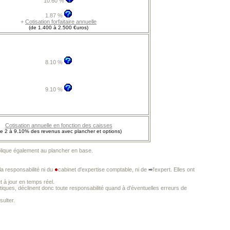
10.60 %
1.87 %
+
Cotisation forfaitaire annuelle
(de 1.400 à 2.500 €uros)
8.10 %
9.10 %
Cotisation annuelle en fonction des caisses
de 2 à 9.10% des revenus avec plancher et options)
plique également au plancher en base.
a responsabilité ni du
cabinet d'expertise comptable, ni de
l'expert. Elles ont
t à jour en temps réel.
iques, déclinent donc toute responsabilité quand à d'éventuelles erreurs de
ulter.