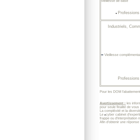
Vieillesse de base
Professions 
Industriels, Com
Vieillesse complémenta
Professions 
Pour les DOM l'abattement 
Avertissement :
les infor
pour seule finalité de vous
La compléxité et la diversi
Le
cyber cabinet d'exper
frappe ou d'interprétation 
Afin d'obtenir une réponse