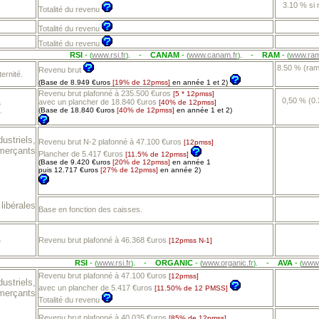
3.10 % si
Totalité du revenu
Totalité du revenu
Totalité du revenu
RSI
-
www.rsi.fr
-
CANAM
-
www.canam.fr
-
RAM
-
www.ram
(
).
(
).
(
8.50 % (rame
Revenu brut
ernité.
(Base de 8.949 €uros
[19% de 12pmss]
en année 1 et 2)
Revenu brut plafonné à 235.500 €uros
[5 * 12pmss]
0,50 % (0.
avec un plancher de 18.840 €uros
[40% de 12pmss]
s
(Base de 18.840 €uros
[40% de 12pmss]
en année 1 et 2)
.
dustriels,
Revenu brut N-2 plafonné à 47.100 €uros
[12pmss]
erçants
Plancher de 5.417 €uros
[11.5% de 12pmss]
(Base de 9.420 €uros
[20% de 12pmss]
en année 1
puis 12.717 €uros
[27% de 12pmss]
en année 2)
libérales
Base en fonction des caisses.
Revenu brut plafonné à 46.368 €uros
e
[12pmss N-1]
RSI
-
www.rsi.fr
-
ORGANIC
-
www.organic.fr
-
AVA
-
www.
(
).
(
).
(
Revenu brut plafonné à 47.100 €uros
[12pmss]
dustriels,
avec un plancher de 5.417 €uros
[11.50% de 12 PMSS]
erçants
Totalité du revenu
Revenu brut plafonné à 40.035 €uros
[85% de 12pmss]