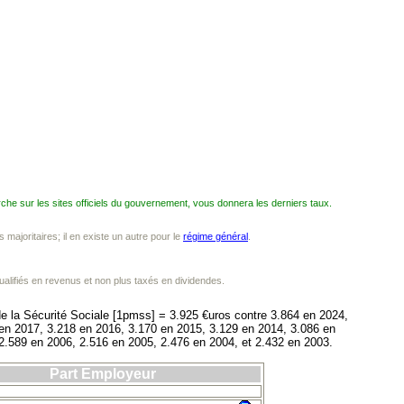
che sur les sites officiels du gouvernement, vous donnera les derniers taux.
 majoritaires; il en existe un autre pour le
régime général
.
ualifiés en revenus et non plus taxés en dividendes.
de la Sécurité Sociale [1pmss] = 3.925 €uros contre 3.864 en 2024,
en 2017, 3.218 en 2016, 3.170 en 2015, 3.129 en 2014, 3.086 en
2.589 en 2006, 2.516 en 2005, 2.476 en 2004, et 2.432 en 2003.
Part Employeur