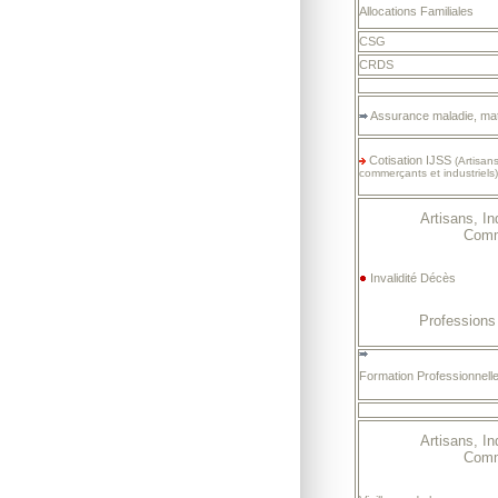
Allocations Familiales
CSG
CRDS
Assurance maladie, mat
Cotisation IJSS
(Artisan
commerçants et industriels)
Artisans, In
Comm
Invalidité Décès
Professions 
Formation Professionnell
Artisans, In
Comm