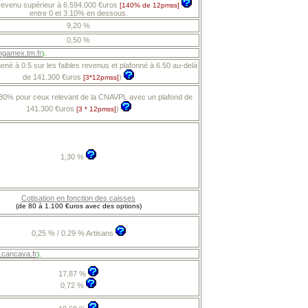
 revenu supérieur à 6.594.000 €uros
[140% de 12pmss]
entre 0 et 3.10% en dessous.
9,20 %
0,50 %
gamex.tm.fr
).
né à 0.5 sur les faibles revenus et plafonné à 6.50 au-delà
de 141.300 €uros
)
[3*12pmss]
30% pour ceux relevant de la CNAVPL avec un plafond de
141.300 €uros
)
[3 * 12pmss]
1,30 %
Cotisation en fonction des caisses
(de 80 à 1.100 €uros avec des options)
0,25 % / 0.29 % Artisans
cancava.fr
).
17,87 %
0,72 %