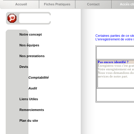
Accueil
Fiches Pratiques
Contact
Accés cl
Notre concept
Certaines parties de ce sit
L'enregistrement de votre 
Nos équipes
Nos prestations
Pas encore identifié ?
Enregistrez-vous c'est grat
Devis
Votre enregistrement est as
Nous vous demandons donc 
services de notre part.
Comptabilité
Audit
Liens Utiles
Remerciements
Plan du site