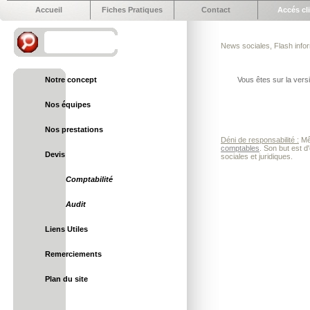
Accueil
Fiches Pratiques
Contact
Accés cl
News sociales, Flash infor
Notre concept
Vous êtes sur la vers
Nos équipes
Nos prestations
Déni de responsabilité :
Mêm
comptables
. Son but est d
Devis
sociales et juridiques.
Comptabilité
Audit
Liens Utiles
Remerciements
Plan du site