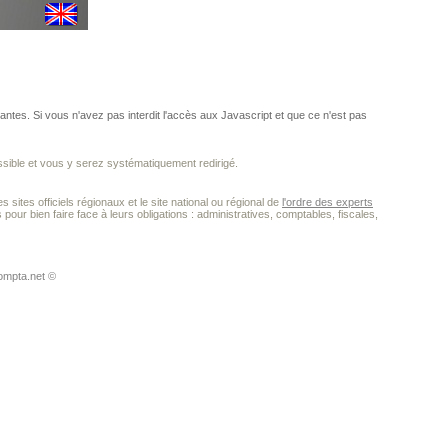
ntes. Si vous n'avez pas interdit l'accès aux Javascript et que ce n'est pas
ssible et vous y serez systématiquement redirigé.
 sites officiels régionaux et le site national ou régional de
l'ordre des experts
our bien faire face à leurs obligations : administratives, comptables, fiscales,
ompta.net ©