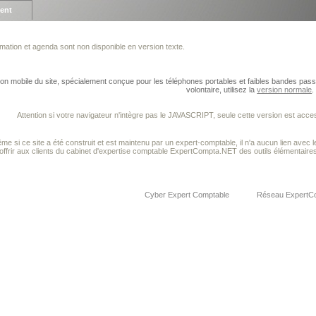
ient
mation et agenda sont non disponible en version texte.
ion mobile du site, spécialement conçue pour les téléphones portables et faibles bandes passa
volontaire, utilisez la
version normale
.
Attention si votre navigateur n'intègre pas le JAVASCRIPT, seule cette version est acce
e si ce site a été construit et est maintenu par un expert-comptable, il n'a aucun lien avec les
'offrir aux clients du cabinet d'expertise comptable ExpertCompta.NET des outils élémentaires p
Cyber Expert Comptable
Réseau ExpertC