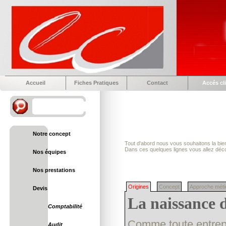
Accueil
Fiches Pratiques
Contact
Accés cl
Notre concept
Tout d'abord nous vous souhaitons la bi
Dans ces quelques lignes vous allez déco
Nos équipes
Nos prestations
Origines
Concept
Approche méti
Devis
La naissance
Comptabilité
Comme toute entrep
Audit