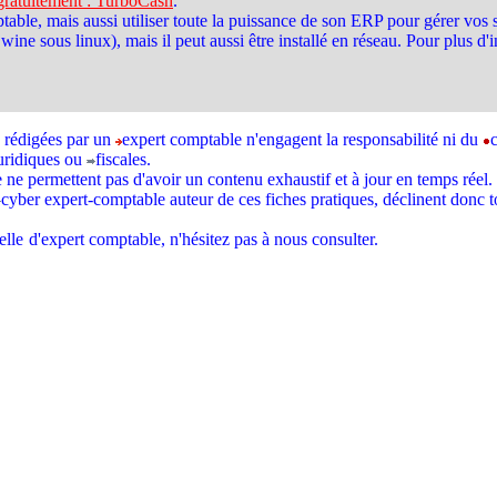
 gratuitement : TurboCash
.
ptable, mais aussi utiliser toute la puissance de son ERP pour gérer vos st
 sous linux), mais il peut aussi être installé en réseau. Pour plus d'in
e rédigées par un
expert comptable n'engagent la responsabilité ni du
uridiques ou
fiscales.
e ne permettent pas d'avoir un contenu exhaustif et à jour en temps réel.
cyber expert-comptable auteur de ces fiches pratiques, déclinent donc t
elle
d'expert comptable, n'hésitez pas à nous consulter.