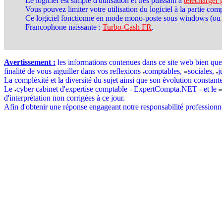
Le logiciel est simple d'utilisation et très puissant à
télécharger
Vous pouvez limiter votre utilisation du logiciel à la partie com
Ce logiciel fonctionne en mode mono-poste sous windows (ou wine
Francophone naissante :
Turbo-Cash FR
.
Avertissement :
les informations contenues dans ce site web bien qu
finalité de vous aiguiller dans vos reflexions
comptables,
sociales,
j
La compléxité et la diversité du sujet ainsi que son évolution constant
Le
cyber cabinet d'expertise comptable - ExpertCompta.NET - et le
d'interprétation non corrigées à ce jour.
Afin d'obtenir une réponse engageant notre responsabilité professionn