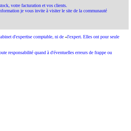
ock, votre facturation et vos clients.
formation je vous invite à visiter le site de la communauté
cabinet d'expertise comptable, ni de
l'expert. Elles ont pour seule
oute responsabilité quand à d'éventuelles erreurs de frappe ou