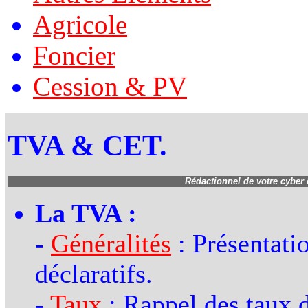
Agricole
Foncier
Cession & PV
TVA & CET.
Rédactionnel de votre cyber
La TVA :
-
Généralités
: Présentati
déclaratifs.
-
Taux
: Rappel des taux 